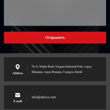
Отправить
No 6, Wanhe Road, Songxia Industrial Park, город
Шишань, город Фошань, Гуандун, Китай
Address
info@ukicra.com
E-mail