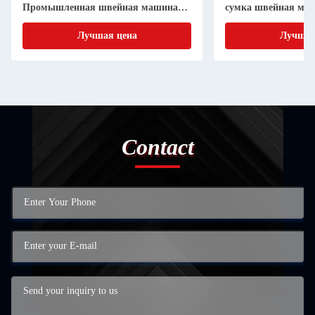
Промышленная швейная машина
сумка швейная маш
для картофельных пакетов
эксплуатации
Лучшая цена
Лучшая
Contact