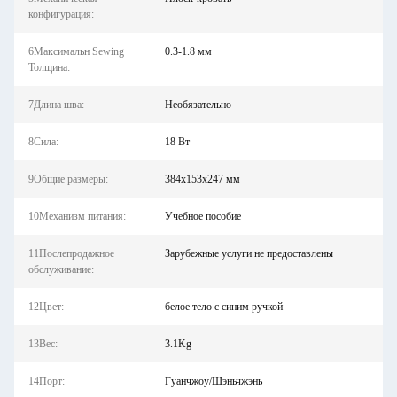
конфигурация:
6Максимальн Sewing
0.3-1.8 мм
Толщина:
7Длина шва:
Необязательно
8Сила:
18 Вт
9Общие размеры:
384х153х247 мм
10Механизм питания:
Учебное пособие
11Послепродажное
Зарубежные услуги не предоставлены
обслуживание:
12Цвет:
белое тело с синим ручкой
13Вес:
3.1Kg
14Порт:
Гуанчжоу/Шэньчжэнь