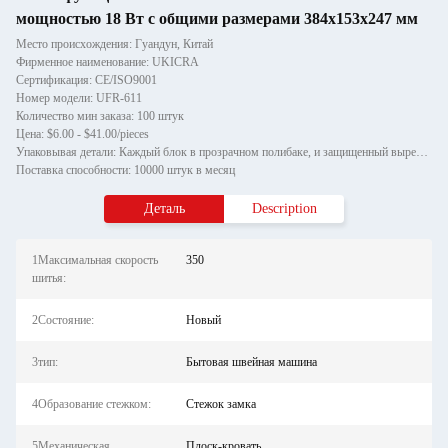
мощностью 18 Вт с общими размерами 384х153х247 мм
Место происхождения: Гуандун, Китай
Фирменное наименование: UKICRA
Сертификация: CE/ISO9001
Номер модели: UFR-611
Количество мин заказа: 100 штук
Цена: $6.00 - $41.00/pieces
Упаковывая детали: Каждый блок в прозрачном полибаке, и защищенный вырезанной пеностойкой, затем упакован в двухстенную
Поставка способности: 10000 штук в месяц
Деталь
Description
1Максимальная скорость
350
шитья:
2Состояние:
Новый
3тип:
Бытовая швейная машина
4Образование стежком:
Стежок замка
5Механическая
Плоск-кровать