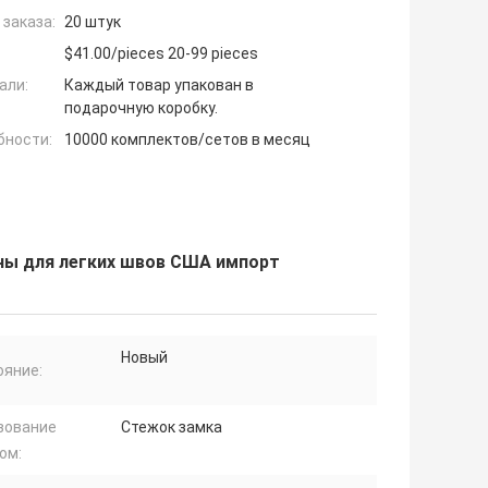
заказа:
20 штук
$41.00/pieces 20-99 pieces
али:
Каждый товар упакован в
подарочную коробку.
бности:
10000 комплектов/сетов в месяц
ны для легких швов США импорт
Новый
ояние:
зование
Стежок замка
ом: