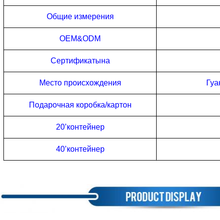
Общие измерения
OEM&ODM
Сертификаты
на
Место происхождения
Гуа
Подарочная коробка/картон
20
’
контейнер
40
’
контейнер