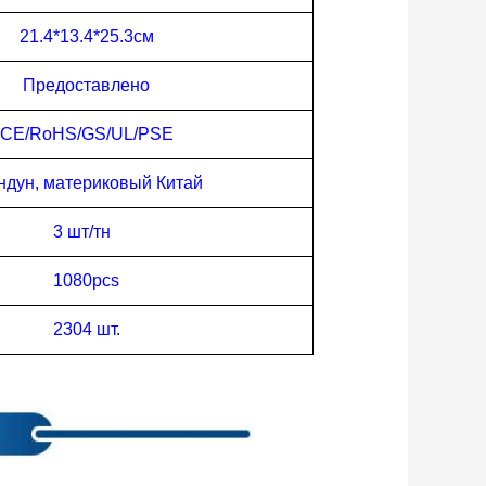
21.4
*1
3.4
*2
5.3
см
Предоставлено
CE/RoHS/GS/UL/PSE
ндун, материковый Китай
3 шт/тн
1080pcs
2304 шт.