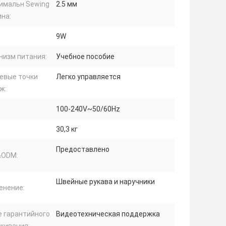
имальн Sewing
2.5 мм
на:
9W
низм питания:
Учебное пособие
евые точки
Легко управляется
ж:
100-240V~50/60Hz
30,3 кг
Предоставлено
ODM:
Швейные рукава и наручники
енение:
е гарантийного
Видеотехническая поддержка