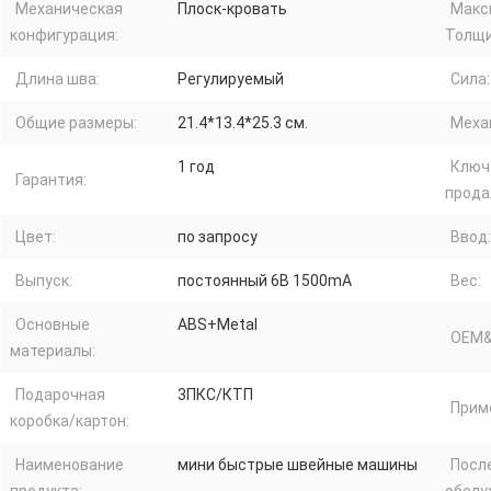
Механическая
Плоск-кровать
Макс
конфигурация:
Толщи
Длина шва:
Регулируемый
Сила:
Общие размеры:
21.4*13.4*25.3 см.
Меха
1 год
Ключ
Гарантия:
прода
Цвет:
по запросу
Ввод:
Выпуск:
постоянный 6В 1500mA
Вес:
Основные
ABS+Metal
OEM&
материалы:
Подарочная
3ПКС/КТП
Прим
коробка/картон:
Наименование
мини быстрые швейные машины
Посл