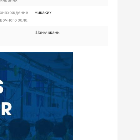
живания:
онахождение
Никаких
вочного зала:
Шэньчжэнь