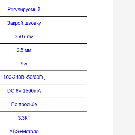
Регулируемый
Закрой швовку
3
50 штм
2.5 мм
9
w
100-240В~50/60Гц
DC 6V 1
5
00mA
По просьбе
3
.3
КГ
ABS+Металл