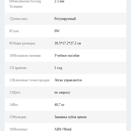
6Максимальн Sewing
2.5 мм
Толщина:
7Длина шва:
Регулируемый
8Сила:
9W
9Общие размеры:
39.5*17.2*27.2 см
10Механизм питания:
Учебное пособие
11Гарантия:
1 год
12Ключевые точки продаж:
Легко управляется
13Цвет:
по запросу
14Вес:
40,7 кг
15Функция:
Зашивка зубов ципом
16Материал:
ABS+Metal