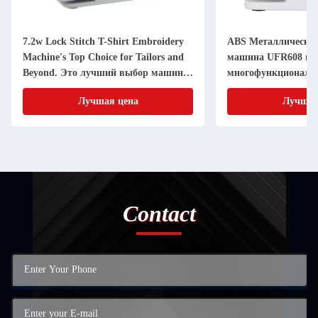
7.2w Lock Stitch T-Shirt Embroidery
ABS Металлическа
Machine's Top Choice for Tailors and
машина UFR608 по
Beyond. Это лучший выбор машины
многофункциональ
для вышивки футболки.
домашней шитья
Лучшая цена
Лучшая
Contact