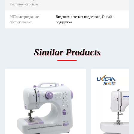
выставочного зала:
26Послепродажное
Видеотехническая поддержка, Онлайн-
обслуживание:
поддержка
Similar Products