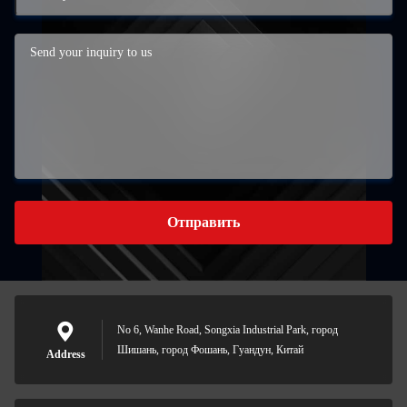
Отправить
No 6, Wanhe Road, Songxia Industrial Park, город
Шишань, город Фошань, Гуандун, Китай
Address