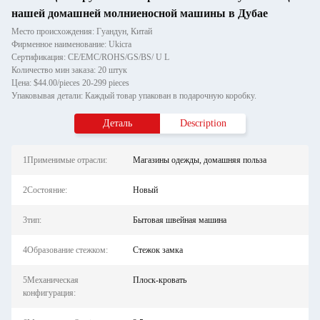
нашей домашней молниеносной машины в Дубае
Место происхождения: Гуандун, Китай
Фирменное наименование: Ukicra
Сертификация: CE/EMC/ROHS/GS/BS/ U L
Количество мин заказа: 20 штук
Цена: $44.00/pieces 20-299 pieces
Упаковывая детали: Каждый товар упакован в подарочную коробку.
Деталь
Description
1Применимые отрасли:
Магазины одежды, домашняя польза
2Состояние:
Новый
3тип:
Бытовая швейная машина
4Образование стежком:
Стежок замка
5Механическая
Плоск-кровать
конфигурация: